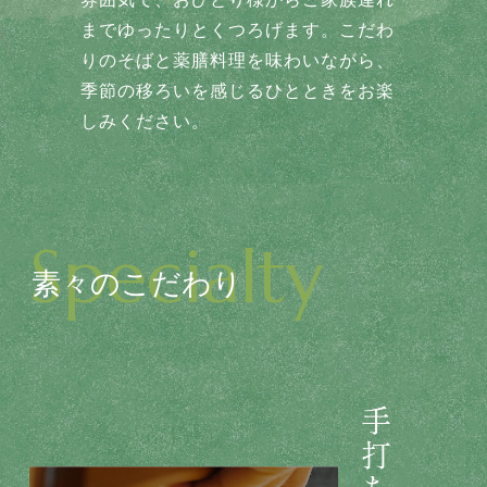
までゆったりとくつろげます。こだわ
りのそばと薬膳料理を味わいながら、
季節の移ろいを感じるひとときをお楽
しみください。
Specialty
素々のこだわり