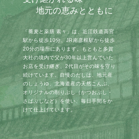
地元の恵みとともに
「蕎麦と薬膳 素々」は、近江鉄道高宮
駅から徒歩10分、JR南彦根駅から徒歩
20分の場所にあります。もともと多賀
大社の境内で父が30年以上営んでいた
お店を受け継ぎ、2代目がその味を守り
続けています。自慢のだしは、地元産
のしょうゆ、北海道産の天然こんぶ、
オリジナルの削りぶし（かつおぶし・
さばぶしなど）を使い、毎日手間をか
けて仕上げています。