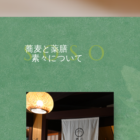
SOSO
蕎麦と薬膳
素々について