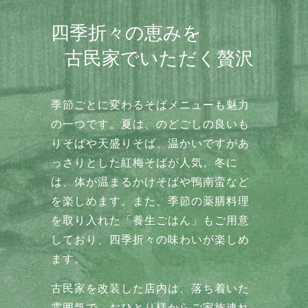
四季折々の恵みを
古民家でいただく贅沢
季節ごとに変わるそばメニューも魅力
の一つです。夏は、のどごしの良いも
りそばや天盛りそば、温かいですがあ
っさりとした紅梅そばが人気。冬に
は、体が温まるかけそばや鴨南蛮など
を楽しめます。また、季節の薬膳料理
を取り入れた「養生ごはん」もご用意
しており、四季折々の味わいが楽しめ
ます。
古民家を改装した店内は、落ち着いた
雰囲気で、おひとり様からご家族連れ